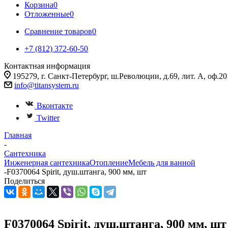
Корзина
0
Отложенные
0
Сравнение товаров
0
+7 (812) 372-60-50
Контактная информация
195279, г. Санкт-Петербург, ш.Революции, д.69, лит. А, оф.20
info@titansystem.ru
Вконтакте
Twitter
Главная
-
Сантехника
Инженерная сантехника
Отопление
Мебель для ванной
-
F0370064 Spirit, душ.штанга, 900 мм, шт
Поделиться
F0370064 Spirit, душ.штанга, 900 мм, шт