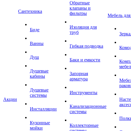
Обратные
клапаны и
Сантехника
фильтры
Мебель для
Изоляция для
Биде
труб
Зерка
Ванны
Гибкая подводка
Комо
Душ
Баки и емкости
Комп
мебе
Душевые
Запорная
кабины
арматура
Мебел
раков
Душевые
Инструменты
системы
Акции
Наст
аксес
Канализационные
Инсталляции
системы
Полк
Кухонные
Коллекторные
мойки
системы