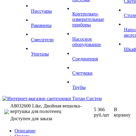
Свет
Писсуары
Контрольно-
Стол
измерительные
приборы
Раковины
Напо
аксес
Насосное
Смесители
оборудование
Шка
Унитазы
Соединения
Счетчики
Трубы
A8032600 Like, Двойная вешалка-
5 366
В
вертушка для полотенец
руб.
/шт
корзину
Доступен для заказа
Описание