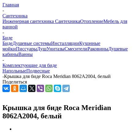
Главная
-
Сантехника
Инженерная сантехника
Сантехника
Отопление
Мебель для
ванной
-
Биде
Биде
Душевые системы
Инсталляции
Кухонные
мойки
Писсуары
Душ
Унитазы
Смесители
Раковины
Душевые
кабины
Ванны
-
Комплектующие для биде
Напольные
Подвесные
-
Крышка для биде Roca Meridian 8062A2004, белый
Поделиться
Крышка для биде Roca Meridian
8062A2004, белый