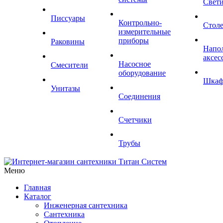
Свет
Писсуары
Контрольно-
Стол
измерительные
приборы
Раковины
Напо
аксес
Насосное
Смесители
оборудование
Шка
Унитазы
Соединения
Счетчики
Трубы
Меню
Главная
Каталог
Инженерная сантехника
Сантехника