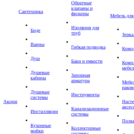
Обратные
клапаны и
Сантехника
фильтры
Мебель для
Изоляция для
Биде
труб
Зерка
Ванны
Гибкая подводка
Комо
Душ
Баки и емкости
Комп
мебе
Душевые
Запорная
кабины
арматура
Мебел
раков
Душевые
Инструменты
системы
Акции
Наст
аксес
Канализационные
Инсталляции
системы
Полк
Кухонные
Коллекторные
мойки
системы