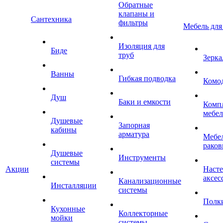
Обратные
клапаны и
Сантехника
фильтры
Мебель для
Изоляция для
Биде
труб
Зерка
Ванны
Гибкая подводка
Комо
Душ
Баки и емкости
Комп
мебе
Душевые
Запорная
кабины
арматура
Мебел
раков
Душевые
Инструменты
системы
Акции
Наст
аксес
Канализационные
Инсталляции
системы
Полк
Кухонные
Коллекторные
мойки
системы