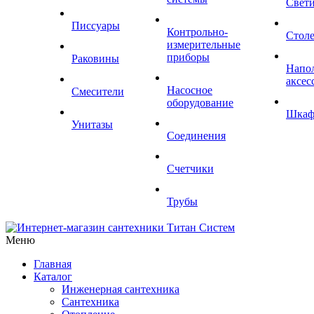
Свет
Писсуары
Контрольно-
Стол
измерительные
приборы
Раковины
Напо
аксес
Насосное
Смесители
оборудование
Шка
Унитазы
Соединения
Счетчики
Трубы
Меню
Главная
Каталог
Инженерная сантехника
Сантехника