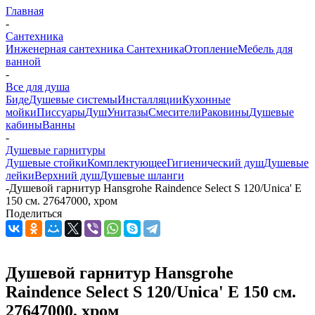
Главная
-
Сантехника
Инженерная сантехника
Сантехника
Отопление
Мебель для
ванной
-
Все для душа
Биде
Душевые системы
Инсталляции
Кухонные
мойки
Писсуары
Душ
Унитазы
Смесители
Раковины
Душевые
кабины
Ванны
-
Душевые гарнитуры
Душевые стойки
Комплектующее
Гигиенический душ
Душевые
лейки
Верхний душ
Душевые шланги
-
Душевой гарнитур Hansgrohe Raindence Select S 120/Unica' E
150 см. 27647000, хром
Поделиться
Душевой гарнитур Hansgrohe
Raindence Select S 120/Unica' E 150 см.
27647000, хром