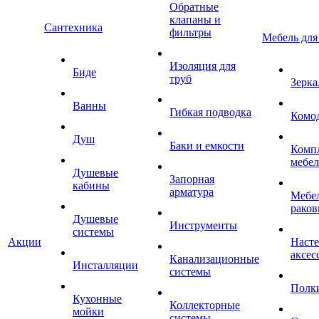
Обратные
клапаны и
Сантехника
фильтры
Мебель для
Изоляция для
Биде
труб
Зерка
Ванны
Гибкая подводка
Комо
Душ
Баки и емкости
Комп
мебе
Душевые
Запорная
кабины
арматура
Мебел
раков
Душевые
Инструменты
системы
Акции
Наст
аксес
Канализационные
Инсталляции
системы
Полк
Кухонные
Коллекторные
мойки
системы