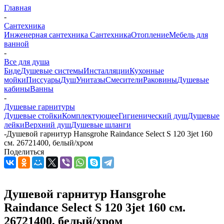
Главная
-
Сантехника
Инженерная сантехника
Сантехника
Отопление
Мебель для
ванной
-
Все для душа
Биде
Душевые системы
Инсталляции
Кухонные
мойки
Писсуары
Душ
Унитазы
Смесители
Раковины
Душевые
кабины
Ванны
-
Душевые гарнитуры
Душевые стойки
Комплектующее
Гигиенический душ
Душевые
лейки
Верхний душ
Душевые шланги
-
Душевой гарнитур Hansgrohe Raindance Select S 120 3jet 160
см. 26721400, белый/хром
Поделиться
Душевой гарнитур Hansgrohe
Raindance Select S 120 3jet 160 см.
26721400, белый/хром