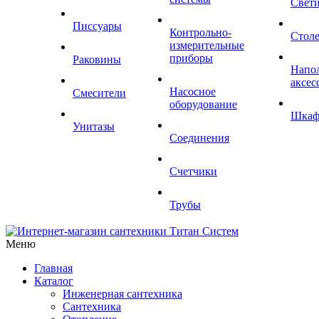
Свет
Писсуары
Контрольно-
Стол
измерительные
приборы
Раковины
Напо
аксес
Насосное
Смесители
оборудование
Шка
Унитазы
Соединения
Счетчики
Трубы
Меню
Главная
Каталог
Инженерная сантехника
Сантехника