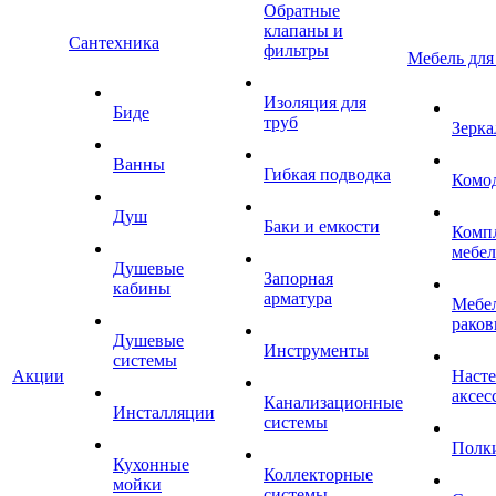
Обратные
клапаны и
Сантехника
фильтры
Мебель для
Изоляция для
Биде
труб
Зерка
Ванны
Гибкая подводка
Комо
Душ
Баки и емкости
Комп
мебе
Душевые
Запорная
кабины
арматура
Мебел
раков
Душевые
Инструменты
системы
Акции
Наст
аксес
Канализационные
Инсталляции
системы
Полк
Кухонные
Коллекторные
мойки
системы