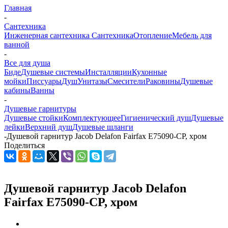
Главная
-
Сантехника
Инженерная сантехника
Сантехника
Отопление
Мебель для
ванной
-
Все для душа
Биде
Душевые системы
Инсталляции
Кухонные
мойки
Писсуары
Душ
Унитазы
Смесители
Раковины
Душевые
кабины
Ванны
-
Душевые гарнитуры
Душевые стойки
Комплектующее
Гигиенический душ
Душевые
лейки
Верхний душ
Душевые шланги
-
Душевой гарнитур Jacob Delafon Fairfax E75090-CP, хром
Поделиться
Душевой гарнитур Jacob Delafon
Fairfax E75090-CP, хром