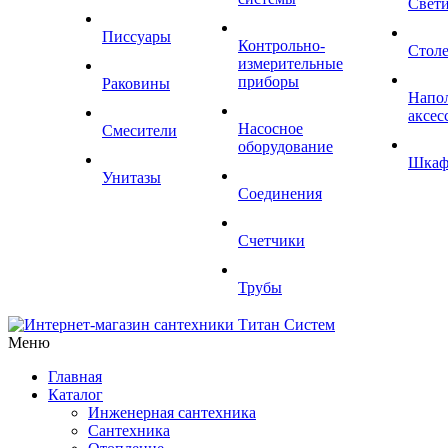
Свет
Писсуары
Контрольно-
Стол
измерительные
приборы
Раковины
Напо
аксес
Насосное
Смесители
оборудование
Шка
Унитазы
Соединения
Счетчики
Трубы
Меню
Главная
Каталог
Инженерная сантехника
Сантехника