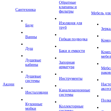
Обратные
клапаны и
Сантехника
фильтры
Мебель для
Изоляция для
Биде
труб
Зерка
Ванны
Гибкая подводка
Комо
Душ
Баки и емкости
Комп
мебе
Душевые
Запорная
кабины
арматура
Мебел
раков
Душевые
Инструменты
системы
Акции
Наст
аксес
Канализационные
Инсталляции
системы
Полк
Кухонные
Коллекторные
мойки
системы