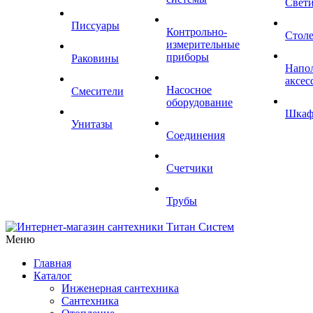
Свет
Писсуары
Контрольно-
Стол
измерительные
приборы
Раковины
Напо
аксес
Насосное
Смесители
оборудование
Шка
Унитазы
Соединения
Счетчики
Трубы
Меню
Главная
Каталог
Инженерная сантехника
Сантехника