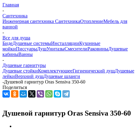
Главная
-
Сантехника
Инженерная сантехника
Сантехника
Отопление
Мебель для
ванной
-
Все для душа
Биде
Душевые системы
Инсталляции
Кухонные
мойки
Писсуары
Душ
Унитазы
Смесители
Раковины
Душевые
кабины
Ванны
-
Душевые гарнитуры
Душевые стойки
Комплектующее
Гигиенический душ
Душевые
лейки
Верхний душ
Душевые шланги
-
Душевой гарнитур Oras Sensiva 350-60
Поделиться
Душевой гарнитур Oras Sensiva 350-60