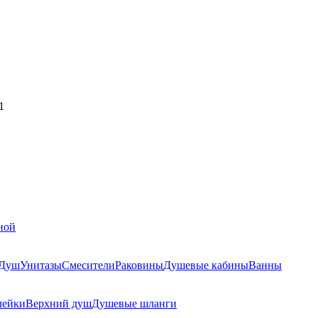
1
ной
Душ
Унитазы
Смесители
Раковины
Душевые кабины
Ванны
лейки
Верхний душ
Душевые шланги