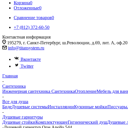
Корзина
0
Отложенные
0
Сравнение товаров
0
+7 (812) 372-60-50
Контактная информация
195279, г. Санкт-Петербург, ш.Революции, д.69, лит. А, оф.20
info@titansystem.ru
Вконтакте
Twitter
Главная
-
Сантехника
Инженерная сантехника
Сантехника
Отопление
Мебель для ван
-
Все для душа
Биде
Душевые системы
Инсталляции
Кухонные мойки
Писсуары
-
Душевые гарнитуры
Душевые стойки
Комплектующее
Гигиенический душ
Душевые 
-
Душевой гарнитур Oras Apollo 544