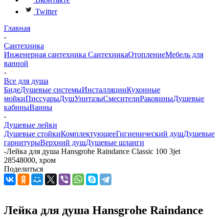
Twitter
Главная
-
Сантехника
Инженерная сантехника
Сантехника
Отопление
Мебель для
ванной
-
Все для душа
Биде
Душевые системы
Инсталляции
Кухонные
мойки
Писсуары
Душ
Унитазы
Смесители
Раковины
Душевые
кабины
Ванны
-
Душевые лейки
Душевые стойки
Комплектующее
Гигиенический душ
Душевые
гарнитуры
Верхний душ
Душевые шланги
-
Лейка для душа Hansgrohe Raindance Classic 100 3jet
28548000, хром
Поделиться
Лейка для душа Hansgrohe Raindance