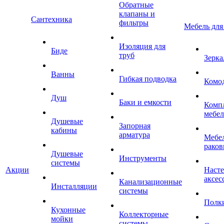
Обратные
клапаны и
Сантехника
фильтры
Мебель для
Изоляция для
Биде
труб
Зерка
Ванны
Гибкая подводка
Комо
Душ
Баки и емкости
Комп
мебе
Душевые
Запорная
кабины
арматура
Мебел
раков
Душевые
Инструменты
системы
Акции
Наст
аксес
Канализационные
Инсталляции
системы
Полк
Кухонные
Коллекторные
мойки
системы