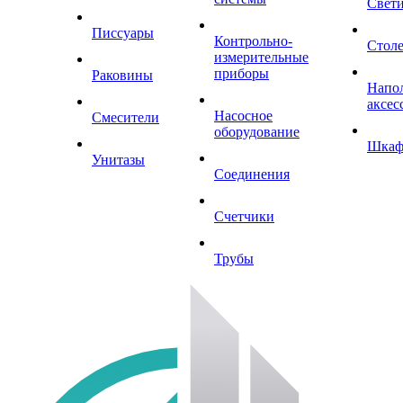
Свет
Писсуары
Контрольно-
Стол
измерительные
приборы
Раковины
Напо
аксес
Насосное
Смесители
оборудование
Шка
Унитазы
Соединения
Счетчики
Трубы