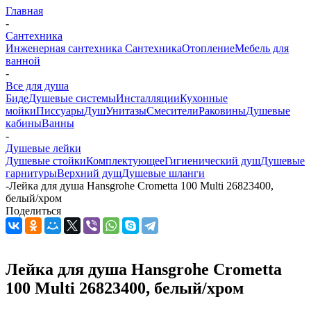
Главная
-
Сантехника
Инженерная сантехника
Сантехника
Отопление
Мебель для
ванной
-
Все для душа
Биде
Душевые системы
Инсталляции
Кухонные
мойки
Писсуары
Душ
Унитазы
Смесители
Раковины
Душевые
кабины
Ванны
-
Душевые лейки
Душевые стойки
Комплектующее
Гигиенический душ
Душевые
гарнитуры
Верхний душ
Душевые шланги
-
Лейка для душа Hansgrohe Crometta 100 Multi 26823400,
белый/хром
Поделиться
Лейка для душа Hansgrohe Crometta
100 Multi 26823400, белый/хром