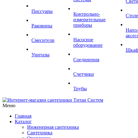
Свет
Писсуары
Контрольно-
Стол
измерительные
приборы
Раковины
Напо
аксес
Насосное
Смесители
оборудование
Шка
Унитазы
Соединения
Счетчики
Трубы
Меню
Главная
Каталог
Инженерная сантехника
Сантехника