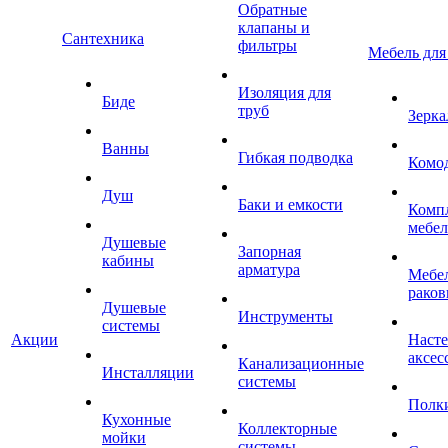
Обратные
клапаны и
Сантехника
фильтры
Мебель для
Изоляция для
Биде
труб
Зерка
Ванны
Гибкая подводка
Комо
Душ
Баки и емкости
Комп
мебе
Душевые
Запорная
кабины
арматура
Мебел
раков
Душевые
Инструменты
системы
Акции
Наст
аксес
Канализационные
Инсталляции
системы
Полк
Кухонные
Коллекторные
мойки
системы