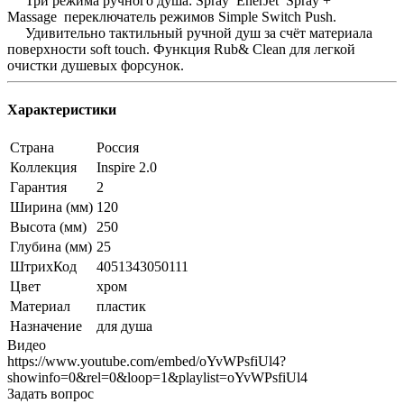
Три режима ручного душа: Spray EnerJet Spray +
Massage переключатель режимов Simple Switch Push.
Удивительно тактильный ручной душ за счёт материала
поверхности soft touch. Функция Rub& Clean для легкой
очистки душевых форсунок.
Характеристики
Страна
Россия
Коллекция
Inspire 2.0
Гарантия
2
Ширина (мм)
120
Высота (мм)
250
Глубина (мм)
25
ШтрихКод
4051343050111
Цвет
хром
Материал
пластик
Назначение
для душа
Видео
https://www.youtube.com/embed/oYvWPsfiUl4?
showinfo=0&rel=0&loop=1&playlist=oYvWPsfiUl4
Задать вопрос