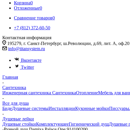
Корзина
0
Отложенные
0
Сравнение товаров
0
+7 (812) 372-60-50
Контактная информация
195279, г. Санкт-Петербург, ш.Революции, д.69, лит. А, оф.20
info@titansystem.ru
Вконтакте
Twitter
Главная
-
Сантехника
Инженерная сантехника
Сантехника
Отопление
Мебель для ван
-
Все для душа
Биде
Душевые системы
Инсталляции
Кухонные мойки
Писсуары
-
Душевые лейки
Душевые стойки
Комплектующее
Гигиенический душ
Душевые 
-
Ручной душ Damixa Palace One 914100200