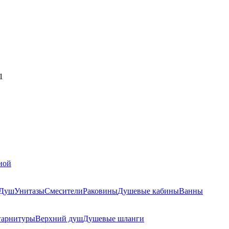
1
ной
Душ
Унитазы
Смесители
Раковины
Душевые кабины
Ванны
гарнитуры
Верхний душ
Душевые шланги