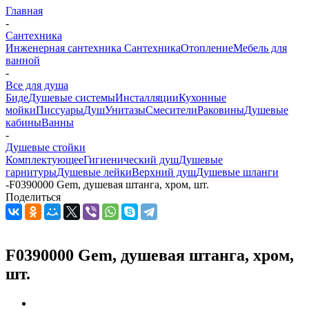
Главная
-
Сантехника
Инженерная сантехника
Сантехника
Отопление
Мебель для
ванной
-
Все для душа
Биде
Душевые системы
Инсталляции
Кухонные
мойки
Писсуары
Душ
Унитазы
Смесители
Раковины
Душевые
кабины
Ванны
-
Душевые стойки
Комплектующее
Гигиенический душ
Душевые
гарнитуры
Душевые лейки
Верхний душ
Душевые шланги
-
F0390000 Gem, душевая штанга, хром, шт.
Поделиться
F0390000 Gem, душевая штанга, хром,
шт.