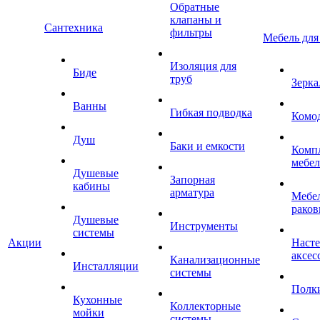
Обратные
клапаны и
Сантехника
фильтры
Мебель для
Изоляция для
Биде
труб
Зерка
Ванны
Гибкая подводка
Комо
Душ
Баки и емкости
Комп
мебе
Душевые
Запорная
кабины
арматура
Мебел
раков
Душевые
Инструменты
системы
Акции
Наст
аксес
Канализационные
Инсталляции
системы
Полк
Кухонные
Коллекторные
мойки
системы