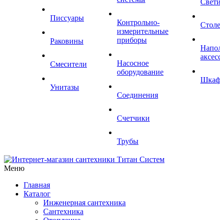
Свет
Писсуары
Контрольно-
Стол
измерительные
приборы
Раковины
Напо
аксес
Насосное
Смесители
оборудование
Шка
Унитазы
Соединения
Счетчики
Трубы
Меню
Главная
Каталог
Инженерная сантехника
Сантехника