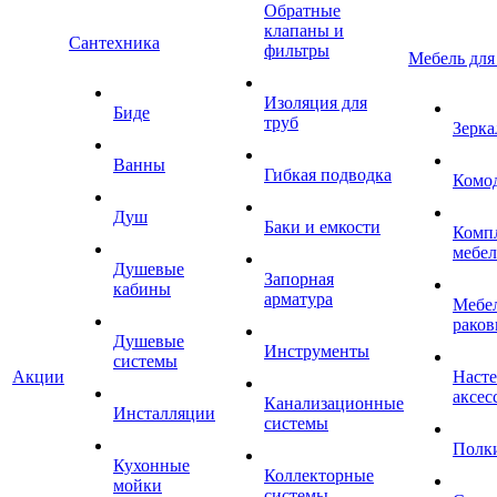
Обратные
клапаны и
Сантехника
фильтры
Мебель для
Изоляция для
Биде
труб
Зерка
Ванны
Гибкая подводка
Комо
Душ
Баки и емкости
Комп
мебе
Душевые
Запорная
кабины
арматура
Мебел
раков
Душевые
Инструменты
системы
Акции
Наст
аксес
Канализационные
Инсталляции
системы
Полк
Кухонные
Коллекторные
мойки
системы