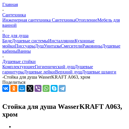
Главная
-
Сантехника
Инженерная сантехника
Сантехника
Отопление
Мебель для
ванной
-
Все для душа
Биде
Душевые системы
Инсталляции
Кухонные
мойки
Писсуары
Душ
Унитазы
Смесители
Раковины
Душевые
кабины
Ванны
-
Душевые стойки
Комплектующее
Гигиенический душ
Душевые
гарнитуры
Душевые лейки
Верхний душ
Душевые шланги
-
Стойка для душа WasserKRAFT A063, хром
Поделиться
Стойка для душа WasserKRAFT A063,
хром