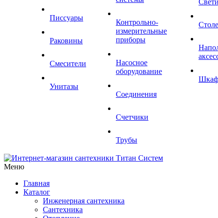
Свет
Писсуары
Контрольно-
Стол
измерительные
приборы
Раковины
Напо
аксес
Насосное
Смесители
оборудование
Шка
Унитазы
Соединения
Счетчики
Трубы
Меню
Главная
Каталог
Инженерная сантехника
Сантехника