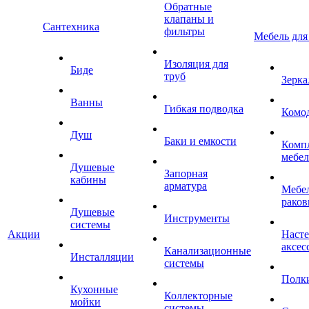
Обратные
клапаны и
Сантехника
фильтры
Мебель для
Изоляция для
Биде
труб
Зерка
Ванны
Гибкая подводка
Комо
Душ
Баки и емкости
Комп
мебе
Душевые
Запорная
кабины
арматура
Мебел
раков
Душевые
Инструменты
системы
Акции
Наст
аксес
Канализационные
Инсталляции
системы
Полк
Кухонные
Коллекторные
мойки
системы