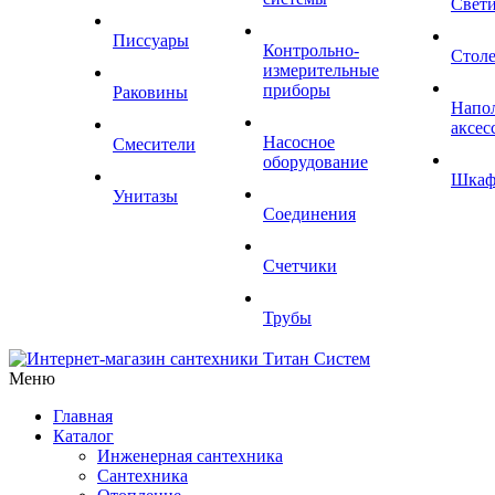
Свет
Писсуары
Контрольно-
Стол
измерительные
приборы
Раковины
Напо
аксес
Насосное
Смесители
оборудование
Шка
Унитазы
Соединения
Счетчики
Трубы
Меню
Главная
Каталог
Инженерная сантехника
Сантехника