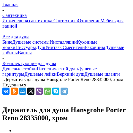
Главная
-
Сантехника
Инженерная сантехника
Сантехника
Отопление
Мебель для
ванной
-
Все для душа
Биде
Душевые системы
Инсталляции
Кухонные
мойки
Писсуары
Душ
Унитазы
Смесители
Раковины
Душевые
кабины
Ванны
-
Комплектующие для душа
Душевые стойки
Гигиенический душ
Душевые
гарнитуры
Душевые лейки
Верхний душ
Душевые шланги
-
Держатель для душа Hansgrohe Porter Reno 28335000, хром
Поделиться
Держатель для душа Hansgrohe Porter
Reno 28335000, хром