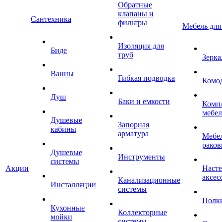
Обратные
клапаны и
Сантехника
фильтры
Мебель для
Изоляция для
Биде
труб
Зерка
Ванны
Гибкая подводка
Комо
Душ
Баки и емкости
Комп
мебе
Душевые
Запорная
кабины
арматура
Мебел
раков
Душевые
Инструменты
системы
Акции
Наст
аксес
Канализационные
Инсталляции
системы
Полк
Кухонные
Коллекторные
мойки
системы