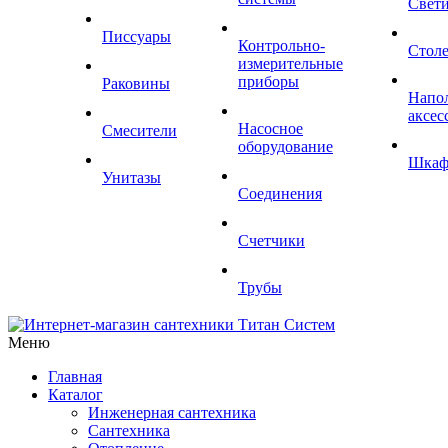
Свет
Писсуары
Контрольно-
Стол
измерительные
приборы
Раковины
Напо
аксес
Насосное
Смесители
оборудование
Шка
Унитазы
Соединения
Счетчики
Трубы
Меню
Главная
Каталог
Инженерная сантехника
Сантехника