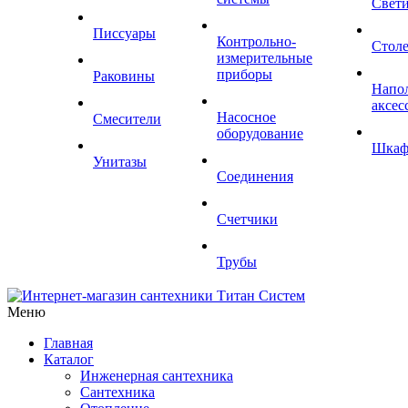
Свет
Писсуары
Контрольно-
Стол
измерительные
приборы
Раковины
Напо
аксес
Насосное
Смесители
оборудование
Шка
Унитазы
Соединения
Счетчики
Трубы
Меню
Главная
Каталог
Инженерная сантехника
Сантехника