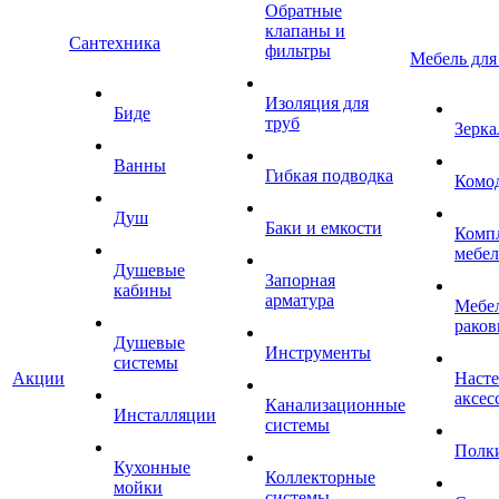
Обратные
клапаны и
Сантехника
фильтры
Мебель для
Изоляция для
Биде
труб
Зерка
Ванны
Гибкая подводка
Комо
Душ
Баки и емкости
Комп
мебе
Душевые
Запорная
кабины
арматура
Мебел
раков
Душевые
Инструменты
системы
Акции
Наст
аксес
Канализационные
Инсталляции
системы
Полк
Кухонные
Коллекторные
мойки
системы