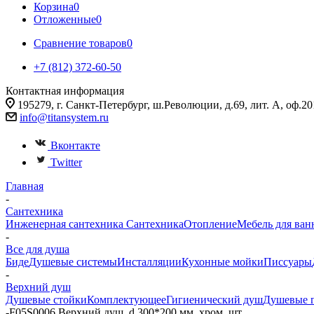
Корзина
0
Отложенные
0
Сравнение товаров
0
+7 (812) 372-60-50
Контактная информация
195279, г. Санкт-Петербург, ш.Революции, д.69, лит. А, оф.20
info@titansystem.ru
Вконтакте
Twitter
Главная
-
Сантехника
Инженерная сантехника
Сантехника
Отопление
Мебель для ван
-
Все для душа
Биде
Душевые системы
Инсталляции
Кухонные мойки
Писсуары
-
Верхний душ
Душевые стойки
Комплектующее
Гигиенический душ
Душевые 
-
F05S0006 Верхний душ, d 300*200 мм, хром, шт.