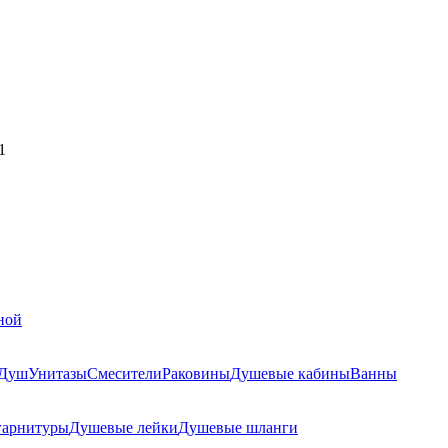
1
ной
Душ
Унитазы
Смесители
Раковины
Душевые кабины
Ванны
гарнитуры
Душевые лейки
Душевые шланги