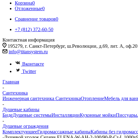
Корзина
0
Отложенные
0
Сравнение товаров
0
+7 (812) 372-60-50
Контактная информация
195279, г. Санкт-Петербург, ш.Революции, д.69, лит. А, оф.20
info@titansystem.ru
Вконтакте
Twitter
Главная
-
Сантехника
Инженерная сантехника
Сантехника
Отопление
Мебель для ван
-
Душевые кабины
Биде
Душевые системы
Инсталляции
Кухонные мойки
Писсуары
-
Душевые ограждения
Комплектующее
Гидромассажные кабины
Кабины без гидромас
-
Душевой уголок Cezares ELENA-W-AH-2-100/90-P-Cr-L 1000х