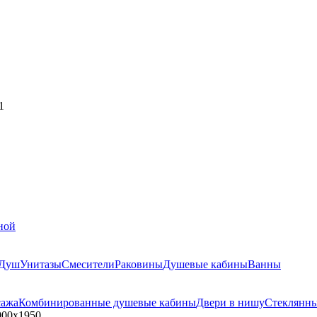
1
ной
Душ
Унитазы
Смесители
Раковины
Душевые кабины
Ванны
сажа
Комбинированные душевые кабины
Двери в нишу
Стеклянн
900х1950