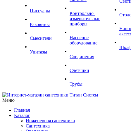
Свет
Писсуары
Контрольно-
Стол
измерительные
приборы
Раковины
Напо
аксес
Насосное
Смесители
оборудование
Шка
Унитазы
Соединения
Счетчики
Трубы
Меню
Главная
Каталог
Инженерная сантехника
Сантехника