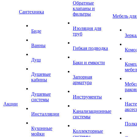
Обратные
клапаны и
Сантехника
фильтры
Мебель для
Изоляция для
Биде
труб
Зерка
Ванны
Гибкая подводка
Комо
Душ
Баки и емкости
Комп
мебе
Душевые
Запорная
кабины
арматура
Мебел
раков
Душевые
Инструменты
системы
Акции
Наст
аксес
Канализационные
Инсталляции
системы
Полк
Кухонные
Коллекторные
мойки
системы