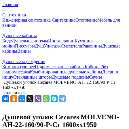
Главная
-
Сантехника
Инженерная сантехника
Сантехника
Отопление
Мебель для
ванной
-
Душевые кабины
Биде
Душевые системы
Инсталляции
Кухонные
мойки
Писсуары
Душ
Унитазы
Смесители
Раковины
Душевые
кабины
Ванны
-
Душевые ограждения
Комплектующее
Гидромассажные кабины
Кабины без
гидромассажа
Комбинированные душевые кабины
Двери в
нишу
Стеклянные шторы
Душевые поддоны
Сауны
-
Душевой уголок Cezares MOLVENO-AH-22-160/90-P-Cr
1600хх1950
Поделиться
Душевой уголок Cezares MOLVENO-
AH-22-160/90-P-Cr 1600хх1950