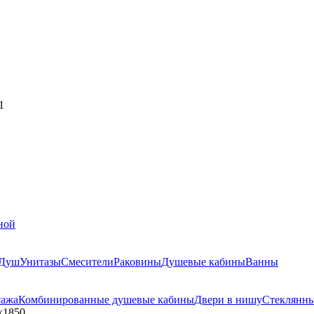
1
ной
Душ
Унитазы
Смесители
Раковины
Душевые кабины
Ванны
сажа
Комбинированные душевые кабины
Двери в нишу
Стеклянн
х1850