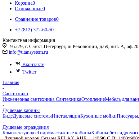
Корзина
0
Отложенные
0
Сравнение товаров
0
+7 (812) 372-60-50
Контактная информация
195279, г. Санкт-Петербург, ш.Революции, д.69, лит. А, оф.20
info@titansystem.ru
Вконтакте
Twitter
Главная
-
Сантехника
Инженерная сантехника
Сантехника
Отопление
Мебель для ван
-
Душевые кабины
Биде
Душевые системы
Инсталляции
Кухонные мойки
Писсуары
-
Душевые ограждения
Комплектующее
Гидромассажные кабины
Кабины без гидромас
-
Душевой уголок Cezares RELAX-AHF-1-140/90-C-Bi 1400х900