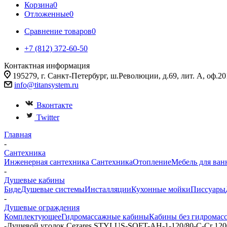
Корзина
0
Отложенные
0
Сравнение товаров
0
+7 (812) 372-60-50
Контактная информация
195279, г. Санкт-Петербург, ш.Революции, д.69, лит. А, оф.20
info@titansystem.ru
Вконтакте
Twitter
Главная
-
Сантехника
Инженерная сантехника
Сантехника
Отопление
Мебель для ван
-
Душевые кабины
Биде
Душевые системы
Инсталляции
Кухонные мойки
Писсуары
-
Душевые ограждения
Комплектующее
Гидромассажные кабины
Кабины без гидромас
-
Душевой уголок Cezares STYLUS-SOFT-AH-1-120/80-C-Cr 120