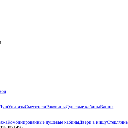
1
ной
Душ
Унитазы
Смесители
Раковины
Душевые кабины
Ванны
сажа
Комбинированные душевые кабины
Двери в нишу
Стеклянн
0х800х1950