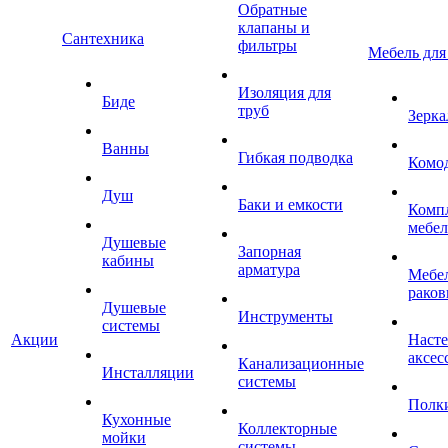
Обратные
клапаны и
Сантехника
фильтры
Мебель для
Изоляция для
Биде
труб
Зерка
Ванны
Гибкая подводка
Комо
Душ
Баки и емкости
Комп
мебе
Душевые
Запорная
кабины
арматура
Мебел
раков
Душевые
Инструменты
системы
Акции
Наст
аксес
Канализационные
Инсталляции
системы
Полк
Кухонные
Коллекторные
мойки
системы