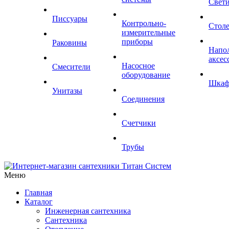
Свет
Писсуары
Контрольно-
Стол
измерительные
приборы
Раковины
Напо
аксес
Насосное
Смесители
оборудование
Шка
Унитазы
Соединения
Счетчики
Трубы
Меню
Главная
Каталог
Инженерная сантехника
Сантехника