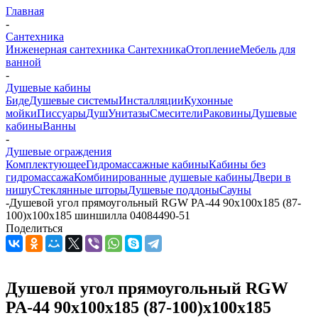
Главная
-
Сантехника
Инженерная сантехника
Сантехника
Отопление
Мебель для
ванной
-
Душевые кабины
Биде
Душевые системы
Инсталляции
Кухонные
мойки
Писсуары
Душ
Унитазы
Смесители
Раковины
Душевые
кабины
Ванны
-
Душевые ограждения
Комплектующее
Гидромассажные кабины
Кабины без
гидромассажа
Комбинированные душевые кабины
Двери в
нишу
Стеклянные шторы
Душевые поддоны
Сауны
-
Душевой угол прямоугольный RGW PA-44 90х100х185 (87-
100)х100х185 шиншилла 04084490-51
Поделиться
Душевой угол прямоугольный RGW
PA-44 90х100х185 (87-100)х100х185