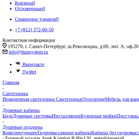
Корзина
0
Отложенные
0
Сравнение товаров
0
+7 (812) 372-60-50
Контактная информация
195279, г. Санкт-Петербург, ш.Революции, д.69, лит. А, оф.20
info@titansystem.ru
Вконтакте
Twitter
Главная
-
Сантехника
Инженерная сантехника
Сантехника
Отопление
Мебель для ван
-
Душевые кабины
Биде
Душевые системы
Инсталляции
Кухонные мойки
Писсуары
-
Душевые поддоны
Комплектующее
Гидромассажные кабины
Кабины без гидромас
-
Душевой поддон Avek Komfort B 80х120, левый/правый