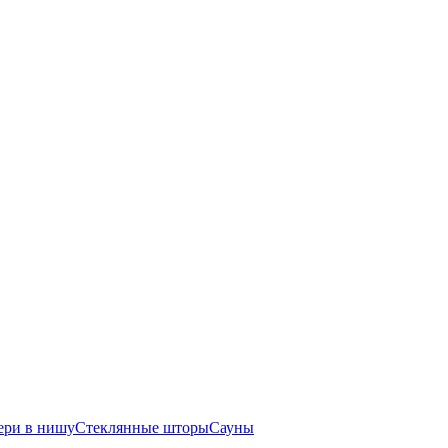
ери в нишу
Стеклянные шторы
Сауны