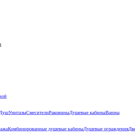
1
ной
Душ
Унитазы
Смесители
Раковины
Душевые кабины
Ванны
сажа
Комбинированные душевые кабины
Душевые ограждения
Дв