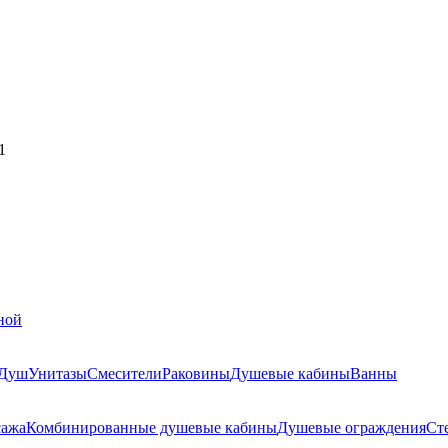
1
ной
Душ
Унитазы
Смесители
Раковины
Душевые кабины
Ванны
сажа
Комбинированные душевые кабины
Душевые ограждения
Ст