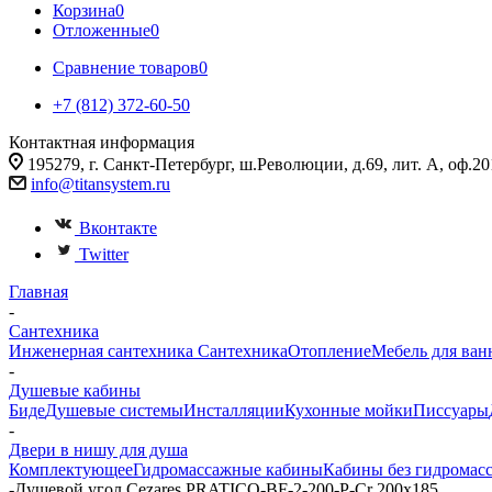
Корзина
0
Отложенные
0
Сравнение товаров
0
+7 (812) 372-60-50
Контактная информация
195279, г. Санкт-Петербург, ш.Революции, д.69, лит. А, оф.20
info@titansystem.ru
Вконтакте
Twitter
Главная
-
Сантехника
Инженерная сантехника
Сантехника
Отопление
Мебель для ван
-
Душевые кабины
Биде
Душевые системы
Инсталляции
Кухонные мойки
Писсуары
-
Двери в нишу для душа
Комплектующее
Гидромассажные кабины
Кабины без гидромас
-
Душевой угол Cezares PRATICO-BF-2-200-P-Cr 200x185