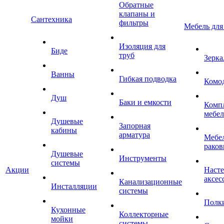
Обратные
клапаны и
Сантехника
фильтры
Мебель для
Изоляция для
Биде
труб
Зерка
Ванны
Гибкая подводка
Комо
Душ
Баки и емкости
Комп
мебе
Душевые
Запорная
кабины
арматура
Мебел
раков
Душевые
Инструменты
системы
Акции
Наст
аксес
Канализационные
Инсталляции
системы
Полк
Кухонные
Коллекторные
мойки
системы