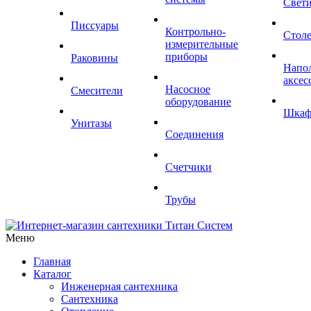
Свет
Писсуары
Контрольно-
Стол
измерительные
приборы
Раковины
Напо
аксес
Насосное
Смесители
оборудование
Шка
Унитазы
Соединения
Счетчики
Трубы
Меню
Главная
Каталог
Инженерная сантехника
Сантехника