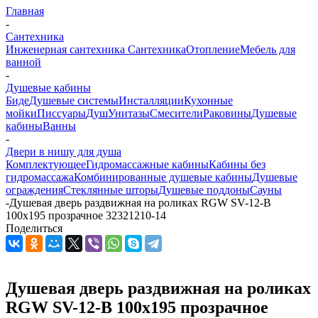
Главная
-
Сантехника
Инженерная сантехника
Сантехника
Отопление
Мебель для
ванной
-
Душевые кабины
Биде
Душевые системы
Инсталляции
Кухонные
мойки
Писсуары
Душ
Унитазы
Смесители
Раковины
Душевые
кабины
Ванны
-
Двери в нишу для душа
Комплектующее
Гидромассажные кабины
Кабины без
гидромассажа
Комбинированные душевые кабины
Душевые
ограждения
Стеклянные шторы
Душевые поддоны
Сауны
-
Душевая дверь раздвижная на роликах RGW SV-12-B
100х195 прозрачное 32321210-14
Поделиться
Душевая дверь раздвижная на роликах
RGW SV-12-B 100х195 прозрачное