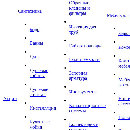
Обратные
клапаны и
Сантехника
фильтры
Мебель для
Изоляция для
Биде
труб
Зерка
Ванны
Гибкая подводка
Комо
Душ
Баки и емкости
Комп
мебе
Душевые
Запорная
кабины
арматура
Мебел
раков
Душевые
Инструменты
системы
Акции
Наст
аксес
Канализационные
Инсталляции
системы
Полк
Кухонные
Коллекторные
мойки
системы