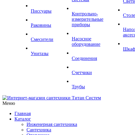
Свет
Писсуары
Контрольно-
Стол
измерительные
приборы
Раковины
Напо
аксес
Насосное
Смесители
оборудование
Шка
Унитазы
Соединения
Счетчики
Трубы
Меню
Главная
Каталог
Инженерная сантехника
Сантехника