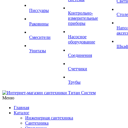
Свет
Писсуары
Контрольно-
Стол
измерительные
приборы
Раковины
Напо
аксес
Насосное
Смесители
оборудование
Шка
Унитазы
Соединения
Счетчики
Трубы
Меню
Главная
Каталог
Инженерная сантехника
Сантехника