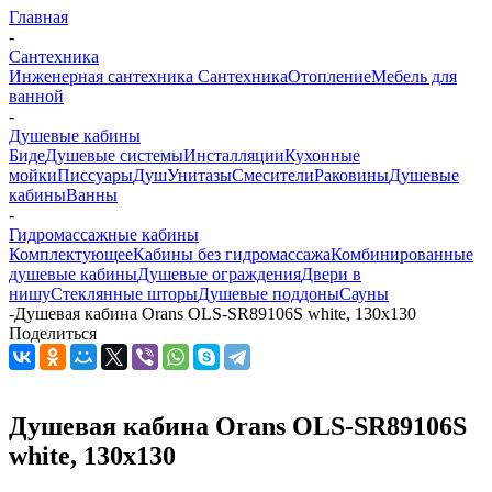
Главная
-
Сантехника
Инженерная сантехника
Сантехника
Отопление
Мебель для
ванной
-
Душевые кабины
Биде
Душевые системы
Инсталляции
Кухонные
мойки
Писсуары
Душ
Унитазы
Смесители
Раковины
Душевые
кабины
Ванны
-
Гидромассажные кабины
Комплектующее
Кабины без гидромассажа
Комбинированные
душевые кабины
Душевые ограждения
Двери в
нишу
Стеклянные шторы
Душевые поддоны
Сауны
-
Душевая кабина Orans OLS-SR89106S white, 130x130
Поделиться
Душевая кабина Orans OLS-SR89106S
white, 130x130