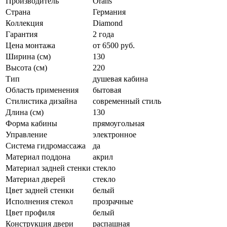
Производитель
Orans
Страна
Германия
Коллекция
Diamond
Гарантия
2 года
Цена монтажа
от 6500 руб.
Ширина (см)
130
Высота (см)
220
Тип
душевая кабина
Область применения
бытовая
Стилистика дизайна
современный стиль
Длина (см)
130
Форма кабины
прямоугольная
Управление
электронное
Система гидромассажа
да
Материал поддона
акрил
Материал задней стенки
стекло
Материал дверей
стекло
Цвет задней стенки
белый
Исполнения стекол
прозрачные
Цвет профиля
белый
Конструкция двери
распашная