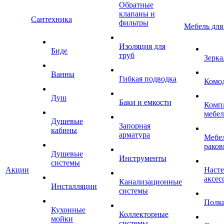
Обратные
клапаны и
Сантехника
фильтры
Мебель для
Изоляция для
Биде
труб
Зерка
Ванны
Гибкая подводка
Комо
Душ
Баки и емкости
Комп
мебе
Душевые
Запорная
кабины
арматура
Мебел
раков
Душевые
Инструменты
системы
Акции
Наст
аксес
Канализационные
Инсталляции
системы
Полк
Кухонные
Коллекторные
мойки
системы