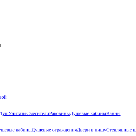
1
ной
Душ
Унитазы
Смесители
Раковины
Душевые кабины
Ванны
ушевые кабины
Душевые ограждения
Двери в нишу
Стеклянные 