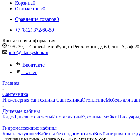
Корзина
0
Отложенные
0
Сравнение товаров
0
+7 (812) 372-60-50
Контактная информация
195279, г. Санкт-Петербург, ш.Революции, д.69, лит. А, оф.20
info@titansystem.ru
Вконтакте
Twitter
Главная
-
Сантехника
Инженерная сантехника
Сантехника
Отопление
Мебель для ван
-
Душевые кабины
Биде
Душевые системы
Инсталляции
Кухонные мойки
Писсуары
-
Гидромассажные кабины
Комплектующее
Кабины без гидромассажа
Комбинированные д
-
Душевая кабина Niagara NG-302N мозаик 95х95