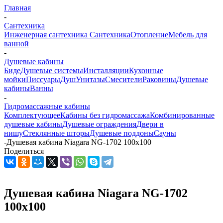
Главная
-
Сантехника
Инженерная сантехника
Сантехника
Отопление
Мебель для
ванной
-
Душевые кабины
Биде
Душевые системы
Инсталляции
Кухонные
мойки
Писсуары
Душ
Унитазы
Смесители
Раковины
Душевые
кабины
Ванны
-
Гидромассажные кабины
Комплектующее
Кабины без гидромассажа
Комбинированные
душевые кабины
Душевые ограждения
Двери в
нишу
Стеклянные шторы
Душевые поддоны
Сауны
-
Душевая кабина Niagara NG-1702 100х100
Поделиться
Душевая кабина Niagara NG-1702
100х100