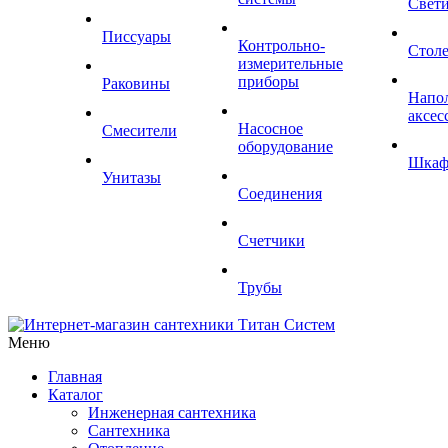
Свет
Писсуары
Контрольно-
Стол
измерительные
приборы
Раковины
Напо
аксес
Насосное
Смесители
оборудование
Шка
Унитазы
Соединения
Счетчики
Трубы
Меню
Главная
Каталог
Инженерная сантехника
Сантехника