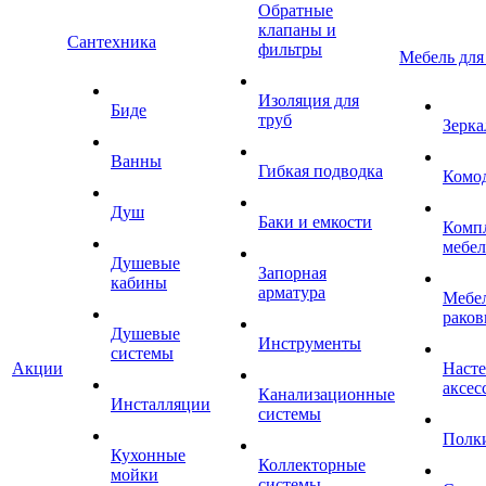
Обратные
клапаны и
Сантехника
фильтры
Мебель для
Изоляция для
Биде
труб
Зерка
Ванны
Гибкая подводка
Комо
Душ
Баки и емкости
Комп
мебе
Душевые
Запорная
кабины
арматура
Мебел
раков
Душевые
Инструменты
системы
Акции
Наст
аксес
Канализационные
Инсталляции
системы
Полк
Кухонные
Коллекторные
мойки
системы