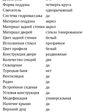
Форма поддона
четверть круга
Смеситель
однорычажный
Система гидромассажа
да
Материал поддона
акрил
Материал задней стенки
акрил
Материал дверей
стекло тонированное
Цвет задней стенки
белый
Исполнения стекол
прозрачное
Цвет профиля
белый
Конструкция двери
раздвижные
Количество секций
две
Освещение
да
Турецкая баня
нет
Вентиляция
да
Радио
да
Встроенное сиденье
да
Угловая конструкция
да
Модификация
универсальная
Наличие крыши
да
Верхний душ
да