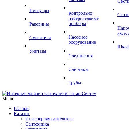
Свет
Писсуары
Контрольно-
Стол
измерительные
приборы
Раковины
Напо
аксес
Насосное
Смесители
оборудование
Шка
Унитазы
Соединения
Счетчики
Трубы
Меню
Главная
Каталог
Инженерная сантехника
Сантехника