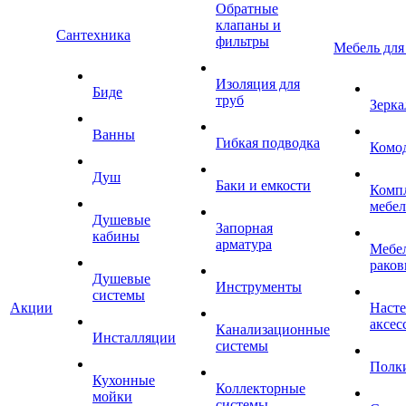
Обратные
клапаны и
Сантехника
фильтры
Мебель для
Изоляция для
Биде
труб
Зерка
Ванны
Гибкая подводка
Комо
Душ
Баки и емкости
Комп
мебе
Душевые
Запорная
кабины
арматура
Мебел
раков
Душевые
Инструменты
системы
Акции
Наст
аксес
Канализационные
Инсталляции
системы
Полк
Кухонные
Коллекторные
мойки
системы