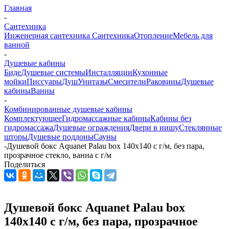
Главная
-
Сантехника
Инженерная сантехника
Сантехника
Отопление
Мебель для
ванной
-
Душевые кабины
Биде
Душевые системы
Инсталляции
Кухонные
мойки
Писсуары
Душ
Унитазы
Смесители
Раковины
Душевые
кабины
Ванны
-
Комбинированные душевые кабины
Комплектующее
Гидромассажные кабины
Кабины без
гидромассажа
Душевые ограждения
Двери в нишу
Стеклянные
шторы
Душевые поддоны
Сауны
-
Душевой бокс Aquanet Palau box 140x140 с г/м, без пара,
прозрачное стекло, ванна с г/м
Поделиться
Душевой бокс Aquanet Palau box
140x140 с г/м, без пара, прозрачное