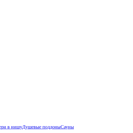
ери в нишу
Душевые поддоны
Сауны