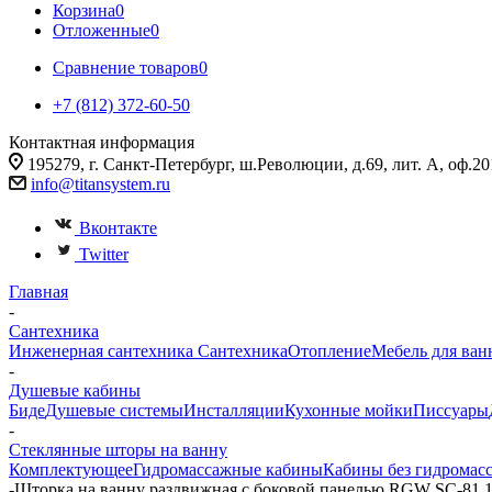
Корзина
0
Отложенные
0
Сравнение товаров
0
+7 (812) 372-60-50
Контактная информация
195279, г. Санкт-Петербург, ш.Революции, д.69, лит. А, оф.20
info@titansystem.ru
Вконтакте
Twitter
Главная
-
Сантехника
Инженерная сантехника
Сантехника
Отопление
Мебель для ван
-
Душевые кабины
Биде
Душевые системы
Инсталляции
Кухонные мойки
Писсуары
-
Стеклянные шторы на ванну
Комплектующее
Гидромассажные кабины
Кабины без гидромас
-
Шторка на ванну раздвижная с боковой панелью RGW SC-81 1