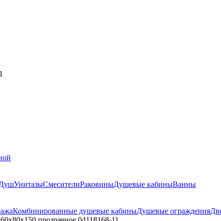
1
ной
Душ
Унитазы
Смесители
Раковины
Душевые кабины
Ванны
сажа
Комбинированные душевые кабины
Душевые ограждения
Дв
60х80х150 прозрачное 04118168-11