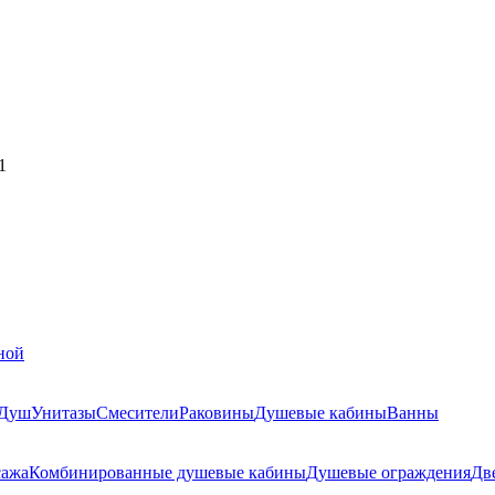
1
ной
Душ
Унитазы
Смесители
Раковины
Душевые кабины
Ванны
сажа
Комбинированные душевые кабины
Душевые ограждения
Дв