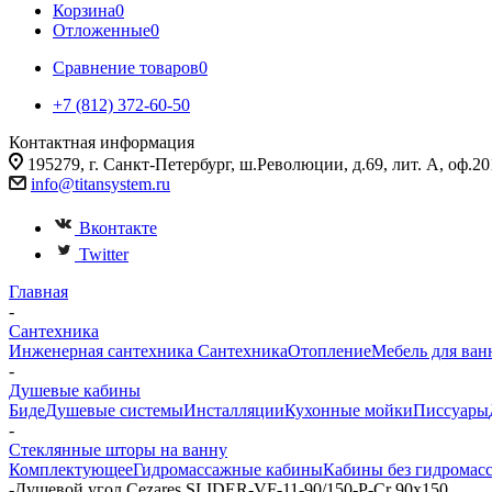
Корзина
0
Отложенные
0
Сравнение товаров
0
+7 (812) 372-60-50
Контактная информация
195279, г. Санкт-Петербург, ш.Революции, д.69, лит. А, оф.20
info@titansystem.ru
Вконтакте
Twitter
Главная
-
Сантехника
Инженерная сантехника
Сантехника
Отопление
Мебель для ван
-
Душевые кабины
Биде
Душевые системы
Инсталляции
Кухонные мойки
Писсуары
-
Стеклянные шторы на ванну
Комплектующее
Гидромассажные кабины
Кабины без гидромас
-
Душевой угол Cezares SLIDER-VF-11-90/150-P-Cr 90x150