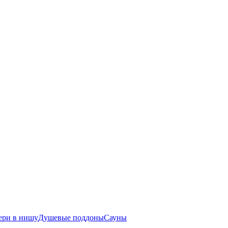
ери в нишу
Душевые поддоны
Сауны