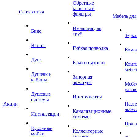
Обратные
клапаны и
Сантехника
фильтры
Мебель для
Изоляция для
Биде
труб
Зерка
Ванны
Гибкая подводка
Комо
Душ
Баки и емкости
Комп
мебе
Душевые
Запорная
кабины
арматура
Мебел
раков
Душевые
Инструменты
системы
Акции
Наст
аксес
Канализационные
Инсталляции
системы
Полк
Кухонные
Коллекторные
мойки
системы