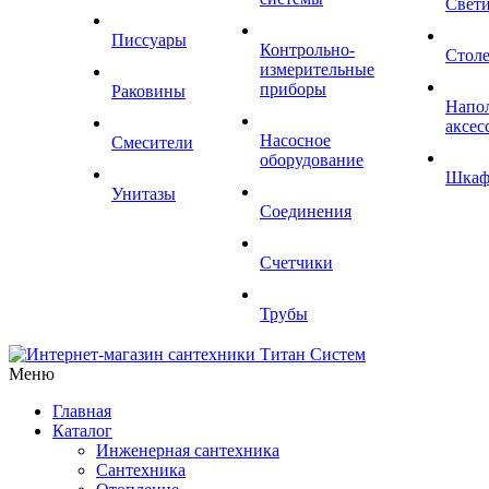
Свет
Писсуары
Контрольно-
Стол
измерительные
приборы
Раковины
Напо
аксес
Насосное
Смесители
оборудование
Шка
Унитазы
Соединения
Счетчики
Трубы
Меню
Главная
Каталог
Инженерная сантехника
Сантехника