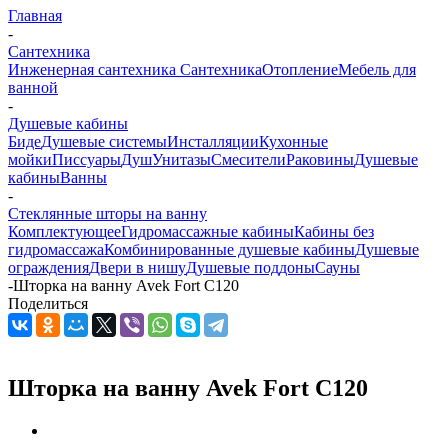
Главная
-
Сантехника
Инженерная сантехника
Сантехника
Отопление
Мебель для
ванной
-
Душевые кабины
Биде
Душевые системы
Инсталляции
Кухонные
мойки
Писсуары
Душ
Унитазы
Смесители
Раковины
Душевые
кабины
Ванны
-
Стеклянные шторы на ванну
Комплектующее
Гидромассажные кабины
Кабины без
гидромассажа
Комбинированные душевые кабины
Душевые
ограждения
Двери в нишу
Душевые поддоны
Сауны
-
Шторка на ванну Avek Fort C120
Поделиться
Шторка на ванну Avek Fort C120