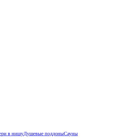
ери в нишу
Душевые поддоны
Сауны