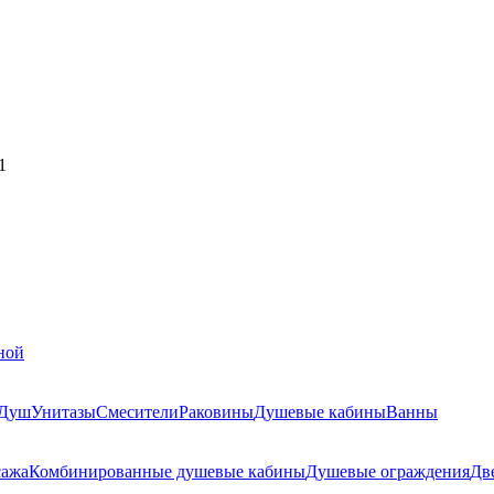
1
ной
Душ
Унитазы
Смесители
Раковины
Душевые кабины
Ванны
сажа
Комбинированные душевые кабины
Душевые ограждения
Дв