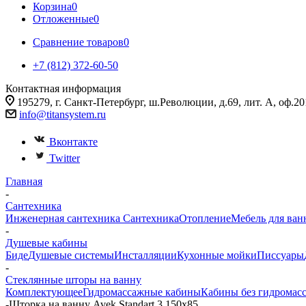
Корзина
0
Отложенные
0
Сравнение товаров
0
+7 (812) 372-60-50
Контактная информация
195279, г. Санкт-Петербург, ш.Революции, д.69, лит. А, оф.20
info@titansystem.ru
Вконтакте
Twitter
Главная
-
Сантехника
Инженерная сантехника
Сантехника
Отопление
Мебель для ван
-
Душевые кабины
Биде
Душевые системы
Инсталляции
Кухонные мойки
Писсуары
-
Стеклянные шторы на ванну
Комплектующее
Гидромассажные кабины
Кабины без гидромас
-
Шторка на ванну Avek Standart 3 150х85