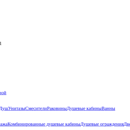
1
ной
Душ
Унитазы
Смесители
Раковины
Душевые кабины
Ванны
сажа
Комбинированные душевые кабины
Душевые ограждения
Дв