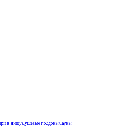
ери в нишу
Душевые поддоны
Сауны