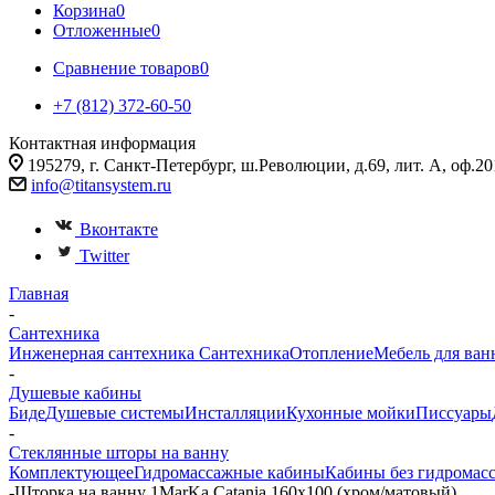
Корзина
0
Отложенные
0
Сравнение товаров
0
+7 (812) 372-60-50
Контактная информация
195279, г. Санкт-Петербург, ш.Революции, д.69, лит. А, оф.20
info@titansystem.ru
Вконтакте
Twitter
Главная
-
Сантехника
Инженерная сантехника
Сантехника
Отопление
Мебель для ван
-
Душевые кабины
Биде
Душевые системы
Инсталляции
Кухонные мойки
Писсуары
-
Стеклянные шторы на ванну
Комплектующее
Гидромассажные кабины
Кабины без гидромас
-
Шторка на ванну 1MarKa Catania 160х100 (хром/матовый)