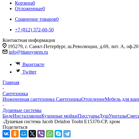
Корзина
0
Отложенные
0
Сравнение товаров
0
+7 (812) 372-60-50
Контактная информация
195279, г. Санкт-Петербург, ш.Революции, д.69, лит. А, оф.20
info@titansystem.ru
Вконтакте
Twitter
Главная
-
Сантехника
Инженерная сантехника
Сантехника
Отопление
Мебель для ван
-
Душевые системы
Биде
Инсталляции
Кухонные мойки
Писсуары
Душ
Унитазы
Смес
-
Душевая система Jacob Delafon Toobi E15370-CP, хром
Поделиться