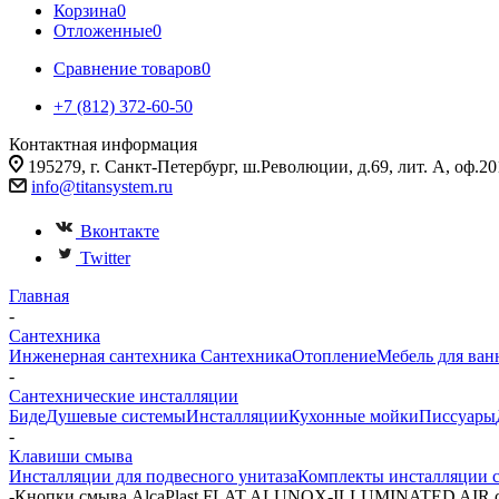
Корзина
0
Отложенные
0
Сравнение товаров
0
+7 (812) 372-60-50
Контактная информация
195279, г. Санкт-Петербург, ш.Революции, д.69, лит. А, оф.20
info@titansystem.ru
Вконтакте
Twitter
Главная
-
Сантехника
Инженерная сантехника
Сантехника
Отопление
Мебель для ван
-
Сантехнические инсталляции
Биде
Душевые системы
Инсталляции
Кухонные мойки
Писсуары
-
Клавиши смыва
Инсталляции для подвесного унитаза
Комплекты инсталляции с
-
Кнопки смыва AlcaPlast FLAT ALUNOX-ILLUMINATED AIR с п