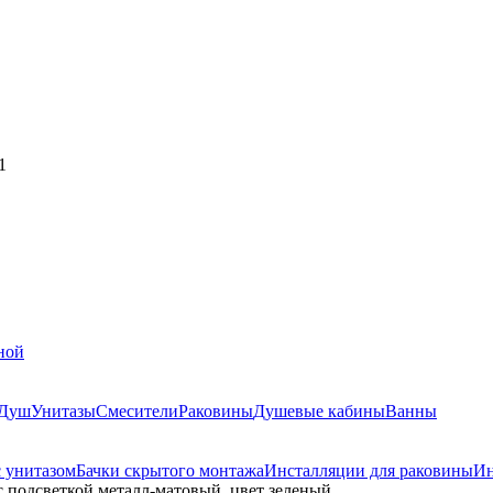
1
ной
Душ
Унитазы
Смесители
Раковины
Душевые кабины
Ванны
 унитазом
Бачки скрытого монтажа
Инсталляции для раковины
Ин
одсветкой металл-матовый, цвет зеленый