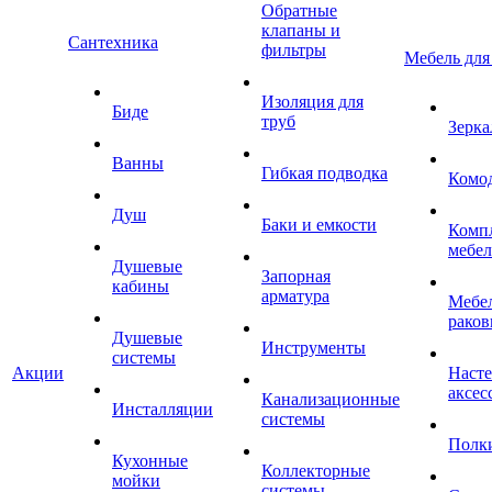
Обратные
клапаны и
Сантехника
фильтры
Мебель для
Изоляция для
Биде
труб
Зерка
Ванны
Гибкая подводка
Комо
Душ
Баки и емкости
Комп
мебе
Душевые
Запорная
кабины
арматура
Мебел
раков
Душевые
Инструменты
системы
Акции
Наст
аксес
Канализационные
Инсталляции
системы
Полк
Кухонные
Коллекторные
мойки
системы