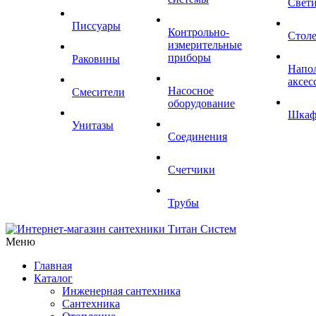
Свет
Писсуары
Контрольно-
Стол
измерительные
приборы
Раковины
Напо
аксес
Насосное
Смесители
оборудование
Шка
Унитазы
Соединения
Счетчики
Трубы
Меню
Главная
Каталог
Инженерная сантехника
Сантехника