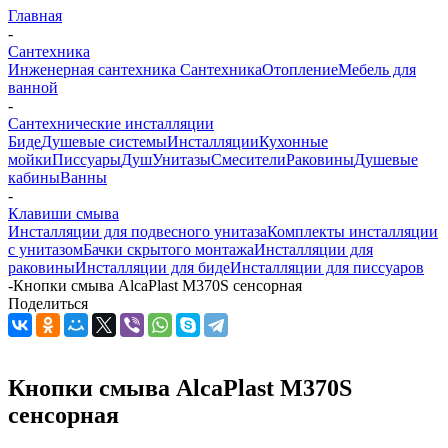
Главная
-
Сантехника
Инженерная сантехника
Сантехника
Отопление
Мебель для
ванной
-
Сантехнические инсталляции
Биде
Душевые системы
Инсталляции
Кухонные
мойки
Писсуары
Душ
Унитазы
Смесители
Раковины
Душевые
кабины
Ванны
-
Клавиши смыва
Инсталляции для подвесного унитаза
Комплекты инсталляции
с унитазом
Бачки скрытого монтажа
Инсталляции для
раковины
Инсталляции для биде
Инсталляции для писсуаров
-
Кнопки смыва AlcaPlast M370S сенсорная
Поделиться
Кнопки смыва AlcaPlast M370S
сенсорная