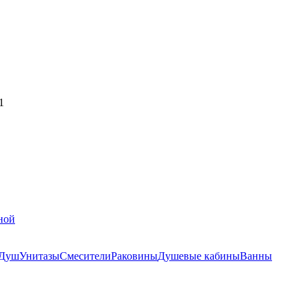
1
ной
Душ
Унитазы
Смесители
Раковины
Душевые кабины
Ванны