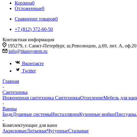
Корзина
0
Отложенные
0
Сравнение товаров
0
+7 (812) 372-60-50
Контактная информация
195279, г. Санкт-Петербург, ш.Революции, д.69, лит. А, оф.20
info@titansystem.ru
Вконтакте
Twitter
Главная
-
Сантехника
Инженерная сантехника
Сантехника
Отопление
Мебель для ван
-
Ванны
Биде
Душевые системы
Инсталляции
Кухонные мойки
Писсуары
-
Комплектующие для ванн
Акриловые
Литьевые
Чугунные
Стальные