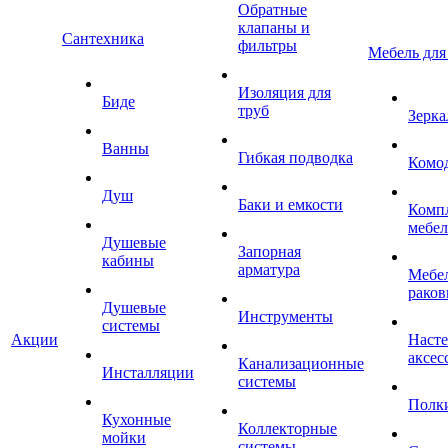
Обратные
клапаны и
Сантехника
фильтры
Мебель для
Изоляция для
Биде
труб
Зерка
Ванны
Гибкая подводка
Комо
Душ
Баки и емкости
Комп
мебе
Душевые
Запорная
кабины
арматура
Мебел
раков
Душевые
Инструменты
системы
Акции
Наст
аксес
Канализационные
Инсталляции
системы
Полк
Кухонные
Коллекторные
мойки
системы