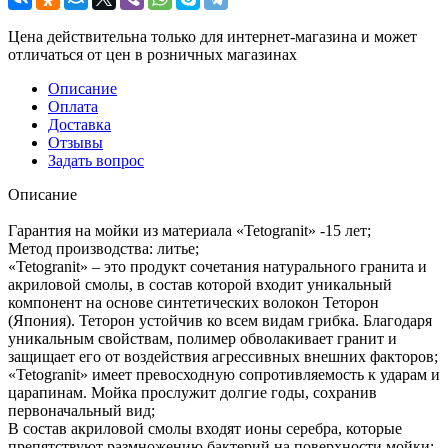
Цена действительна только для интернет-магазина и может
отличаться от цен в розничных магазинах
Описание
Оплата
Доставка
Отзывы
Задать вопрос
Описание
Гарантия на мойки из материала «Tetogranit» -15 лет;
Метод производства: литье;
«Tetogranit» – это продукт сочетания натурального гранита и
акриловой смолы, в состав которой входит уникальный
компонент на основе синтетических волокон Теторон
(Япония). Теторон устойчив ко всем видам грибка. Благодаря
уникальным свойствам, полимер обволакивает гранит и
защищает его от воздействия агрессивных внешних факторов;
«Tetogranit» имеет превосходную сопротивляемость к ударам и
царапинам. Мойка прослужит долгие годы, сохранив
первоначальный вид;
В состав акриловой смолы входят ионы серебра, которые
препятствуют размножению бактерий на поверхности мойки;