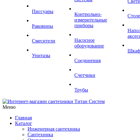
Свет
Писсуары
Контрольно-
Стол
измерительные
приборы
Раковины
Напо
аксес
Насосное
Смесители
оборудование
Шка
Унитазы
Соединения
Счетчики
Трубы
Меню
Главная
Каталог
Инженерная сантехника
Сантехника