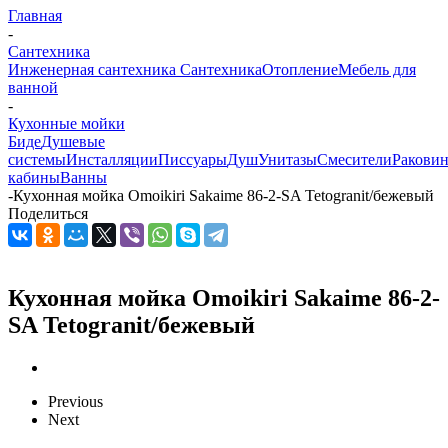
Главная
-
Сантехника
Инженерная сантехника
Сантехника
Отопление
Мебель для
ванной
-
Кухонные мойки
Биде
Душевые
системы
Инсталляции
Писсуары
Душ
Унитазы
Смесители
Ракови
кабины
Ванны
-
Кухонная мойка Omoikiri Sakaime 86-2-SA Tetogranit/бежевый
Поделиться
Кухонная мойка Omoikiri Sakaime 86-2-
SA Tetogranit/бежевый
Previous
Next