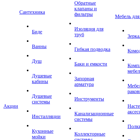
Обратные
клапаны и
Сантехника
фильтры
Мебель для
Изоляция для
Биде
труб
Зерка
Ванны
Гибкая подводка
Комо
Душ
Баки и емкости
Комп
мебе
Душевые
Запорная
кабины
арматура
Мебел
раков
Душевые
Инструменты
системы
Акции
Наст
аксес
Канализационные
Инсталляции
системы
Полк
Кухонные
Коллекторные
мойки
системы