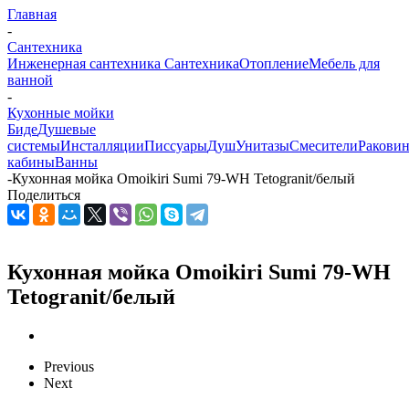
Главная
-
Сантехника
Инженерная сантехника
Сантехника
Отопление
Мебель для
ванной
-
Кухонные мойки
Биде
Душевые
системы
Инсталляции
Писсуары
Душ
Унитазы
Смесители
Ракови
кабины
Ванны
-
Кухонная мойка Omoikiri Sumi 79-WH Tetogranit/белый
Поделиться
Кухонная мойка Omoikiri Sumi 79-WH
Tetogranit/белый
Previous
Next