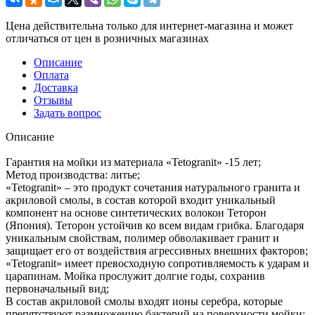
Цена действительна только для интернет-магазина и может
отличаться от цен в розничных магазинах
Описание
Оплата
Доставка
Отзывы
Задать вопрос
Описание
Гарантия на мойки из материала «Tetogranit» -15 лет;
Метод производства: литье;
«Tetogranit» – это продукт сочетания натурального гранита и
акриловой смолы, в состав которой входит уникальный
компонент на основе синтетических волокон Теторон
(Япония). Теторон устойчив ко всем видам грибка. Благодаря
уникальным свойствам, полимер обволакивает гранит и
защищает его от воздействия агрессивных внешних факторов;
«Tetogranit» имеет превосходную сопротивляемость к ударам и
царапинам. Мойка прослужит долгие годы, сохранив
первоначальный вид;
В состав акриловой смолы входят ионы серебра, которые
препятствуют размножению бактерий на поверхности мойки;