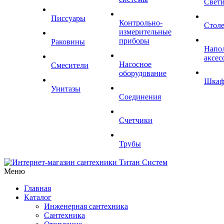
Свет
Писсуары
Контрольно-
Стол
измерительные
приборы
Раковины
Напо
аксес
Насосное
Смесители
оборудование
Шка
Унитазы
Соединения
Счетчики
Трубы
Меню
Главная
Каталог
Инженерная сантехника
Сантехника