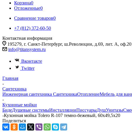
Корзина
0
Отложенные
0
Сравнение товаров
0
+7 (812) 372-60-50
Контактная информация
195279, г. Санкт-Петербург, ш.Революции, д.69, лит. А, оф.20
info@titansystem.ru
Вконтакте
Twitter
Главная
-
Сантехника
Инженерная сантехника
Сантехника
Отопление
Мебель для ван
-
Кухонные мойки
Биде
Душевые системы
Инсталляции
Писсуары
Душ
Унитазы
Сме
-
Кухонная мойка Tolero R-107 темно-бежевый, 60x49,5x20
Поделиться