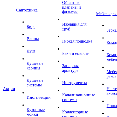
Обратные
клапаны и
Сантехника
фильтры
Мебель для
Изоляция для
Биде
труб
Зерка
Ванны
Гибкая подводка
Комо
Душ
Баки и емкости
Комп
мебе
Душевые
Запорная
кабины
арматура
Мебел
раков
Душевые
Инструменты
системы
Акции
Наст
аксес
Канализационные
Инсталляции
системы
Полк
Кухонные
Коллекторные
мойки
системы