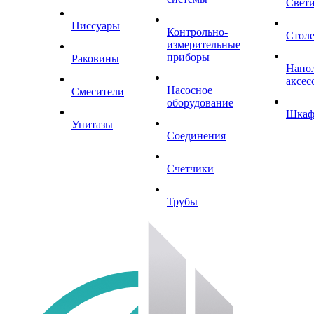
Свет
Писсуары
Контрольно-
Стол
измерительные
приборы
Раковины
Напо
аксес
Насосное
Смесители
оборудование
Шка
Унитазы
Соединения
Счетчики
Трубы