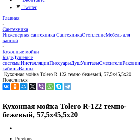
Twitter
Главная
-
Сантехника
Инженерная сантехника
Сантехника
Отопление
Мебель для
ванной
-
Кухонные мойки
Биде
Душевые
системы
Инсталляции
Писсуары
Душ
Унитазы
Смесители
Ракови
кабины
Ванны
-
Кухонная мойка Tolero R-122 темно-бежевый, 57,5x45,5x20
Поделиться
Кухонная мойка Tolero R-122 темно-
бежевый, 57,5x45,5x20
Previous