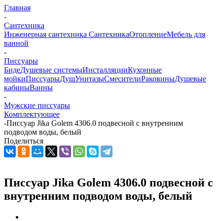
Главная
-
Сантехника
Инженерная сантехника
Сантехника
Отопление
Мебель для
ванной
-
Писсуары
Биде
Душевые системы
Инсталляции
Кухонные
мойки
Писсуары
Душ
Унитазы
Смесители
Раковины
Душевые
кабины
Ванны
-
Мужские писсуары
Комплектующее
-
Писсуар Jika Golem 4306.0 подвесной с внутренним
подводом воды, белый
Поделиться
Писсуар Jika Golem 4306.0 подвесной с
внутренним подводом воды, белый