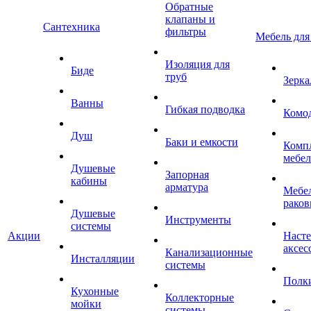
Обратные
клапаны и
Сантехника
фильтры
Мебель для
Изоляция для
Биде
труб
Зерка
Ванны
Гибкая подводка
Комо
Душ
Баки и емкости
Комп
мебе
Душевые
Запорная
кабины
арматура
Мебел
раков
Душевые
Инструменты
системы
Акции
Наст
аксес
Канализационные
Инсталляции
системы
Полк
Кухонные
Коллекторные
мойки
системы