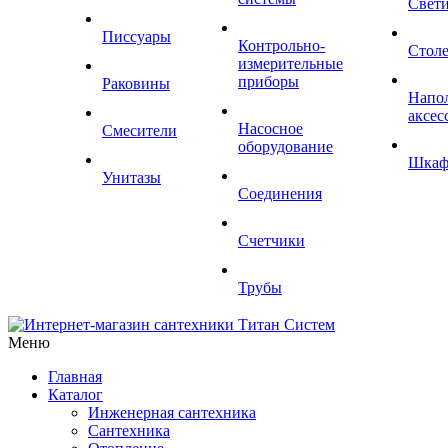
Свет
Писсуары
Контрольно-
Стол
измерительные
приборы
Раковины
Напо
аксес
Насосное
Смесители
оборудование
Шка
Унитазы
Соединения
Счетчики
Трубы
Меню
Главная
Каталог
Инженерная сантехника
Сантехника