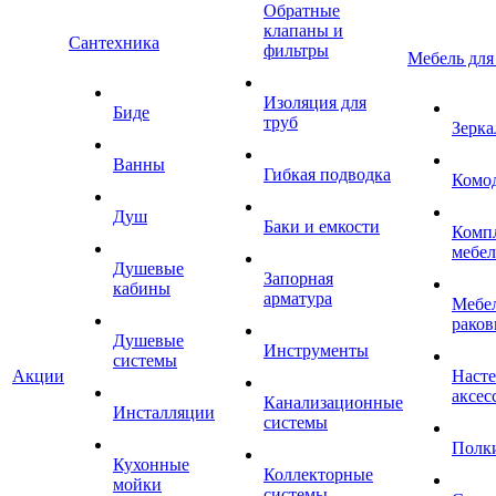
Обратные
клапаны и
Сантехника
фильтры
Мебель для
Изоляция для
Биде
труб
Зерка
Ванны
Гибкая подводка
Комо
Душ
Баки и емкости
Комп
мебе
Душевые
Запорная
кабины
арматура
Мебел
раков
Душевые
Инструменты
системы
Акции
Наст
аксес
Канализационные
Инсталляции
системы
Полк
Кухонные
Коллекторные
мойки
системы