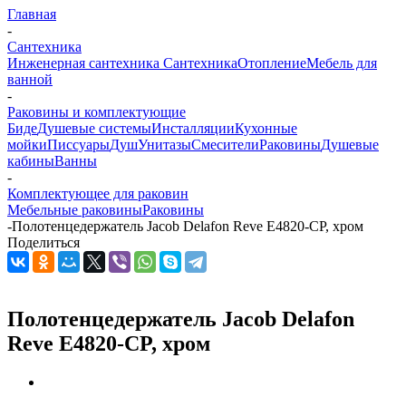
Главная
-
Сантехника
Инженерная сантехника
Сантехника
Отопление
Мебель для
ванной
-
Раковины и комплектующие
Биде
Душевые системы
Инсталляции
Кухонные
мойки
Писсуары
Душ
Унитазы
Смесители
Раковины
Душевые
кабины
Ванны
-
Комплектующее для раковин
Мебельные раковины
Раковины
-
Полотенцедержатель Jacob Delafon Reve E4820-CP, хром
Поделиться
Полотенцедержатель Jacob Delafon
Reve E4820-CP, хром