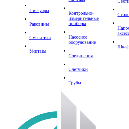
Свет
Писсуары
Контрольно-
Стол
измерительные
приборы
Раковины
Напо
аксес
Насосное
Смесители
оборудование
Шка
Унитазы
Соединения
Счетчики
Трубы