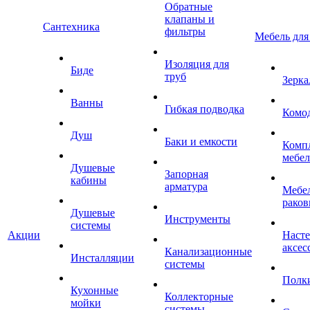
Обратные
клапаны и
Сантехника
фильтры
Мебель для
Изоляция для
Биде
труб
Зерка
Ванны
Гибкая подводка
Комо
Душ
Баки и емкости
Комп
мебе
Душевые
Запорная
кабины
арматура
Мебел
раков
Душевые
Инструменты
системы
Акции
Наст
аксес
Канализационные
Инсталляции
системы
Полк
Кухонные
Коллекторные
мойки
системы