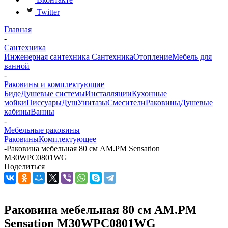
Twitter
Главная
-
Сантехника
Инженерная сантехника
Сантехника
Отопление
Мебель для
ванной
-
Раковины и комплектующие
Биде
Душевые системы
Инсталляции
Кухонные
мойки
Писсуары
Душ
Унитазы
Смесители
Раковины
Душевые
кабины
Ванны
-
Мебельные раковины
Раковины
Комплектующее
-
Раковина мебельная 80 см AM.PM Sensation
M30WPC0801WG
Поделиться
Раковина мебельная 80 см AM.PM
Sensation M30WPC0801WG