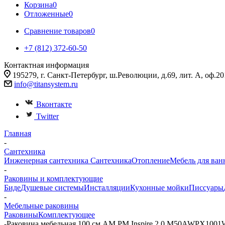
Корзина
0
Отложенные
0
Сравнение товаров
0
+7 (812) 372-60-50
Контактная информация
195279, г. Санкт-Петербург, ш.Революции, д.69, лит. А, оф.20
info@titansystem.ru
Вконтакте
Twitter
Главная
-
Сантехника
Инженерная сантехника
Сантехника
Отопление
Мебель для ван
-
Раковины и комплектующие
Биде
Душевые системы
Инсталляции
Кухонные мойки
Писсуары
-
Мебельные раковины
Раковины
Комплектующее
-
Раковина мебельная 100 см AM.PM Inspire 2.0 M50AWPX100