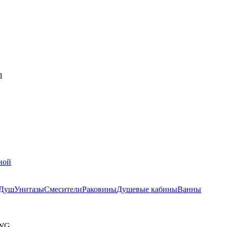
1
ной
Душ
Унитазы
Смесители
Раковины
Душевые кабины
Ванны
1WG