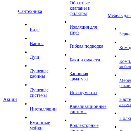
Обратные
клапаны и
Сантехника
фильтры
Мебель для
Изоляция для
Биде
труб
Зерка
Ванны
Гибкая подводка
Комо
Душ
Баки и емкости
Комп
мебе
Душевые
Запорная
кабины
арматура
Мебел
раков
Душевые
Инструменты
системы
Акции
Наст
аксес
Канализационные
Инсталляции
системы
Полк
Кухонные
Коллекторные
мойки
системы