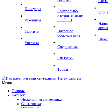
Свет
Писсуары
Контрольно-
Стол
измерительные
приборы
Раковины
Напо
аксес
Насосное
Смесители
оборудование
Шка
Унитазы
Соединения
Счетчики
Трубы
Меню
Главная
Каталог
Инженерная сантехника
Сантехника