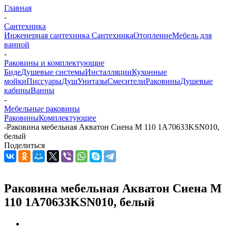
Главная
-
Сантехника
Инженерная сантехника
Сантехника
Отопление
Мебель для
ванной
-
Раковины и комплектующие
Биде
Душевые системы
Инсталляции
Кухонные
мойки
Писсуары
Душ
Унитазы
Смесители
Раковины
Душевые
кабины
Ванны
-
Мебельные раковины
Раковины
Комплектующее
-
Раковина мебельная Акватон Сиена М 110 1A70633KSN010,
белый
Поделиться
Раковина мебельная Акватон Сиена М
110 1A70633KSN010, белый