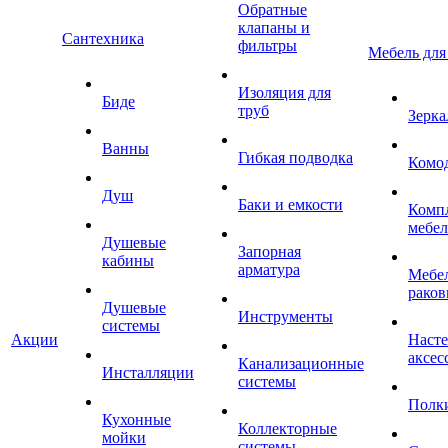
Обратные
клапаны и
Сантехника
фильтры
Мебель для
Изоляция для
Биде
труб
Зерка
Ванны
Гибкая подводка
Комо
Душ
Баки и емкости
Комп
мебе
Душевые
Запорная
кабины
арматура
Мебел
раков
Душевые
Инструменты
системы
Акции
Наст
аксес
Канализационные
Инсталляции
системы
Полк
Кухонные
Коллекторные
мойки
системы