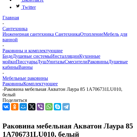
Twitter
Главная
-
Сантехника
Инженерная сантехника
Сантехника
Отопление
Мебель для
ванной
-
Раковины и комплектующие
Биде
Душевые системы
Инсталляции
Кухонные
мойки
Писсуары
Душ
Унитазы
Смесители
Раковины
Душевые
кабины
Ванны
-
Мебельные раковины
Раковины
Комплектующее
-
Раковина мебельная Акватон Лаура 85 1A706731LU010,
белый
Поделиться
Раковина мебельная Акватон Лаура 85
1A706731LU010, белый