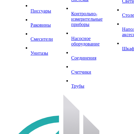
Свет
Писсуары
Контрольно-
Стол
измерительные
приборы
Раковины
Напо
аксес
Насосное
Смесители
оборудование
Шка
Унитазы
Соединения
Счетчики
Трубы